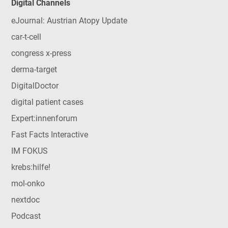
Digital Channels
eJournal: Austrian Atopy Update
car-t-cell
congress x-press
derma-target
DigitalDoctor
digital patient cases
Expert:innenforum
Fast Facts Interactive
IM FOKUS
krebs:hilfe!
mol-onko
nextdoc
Podcast