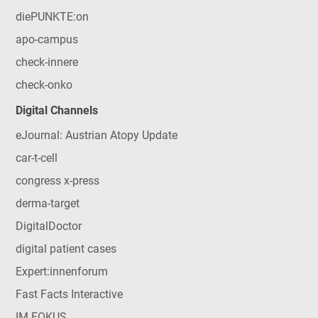
diePUNKTE:on
apo-campus
check-innere
check-onko
Digital Channels
eJournal: Austrian Atopy Update
car-t-cell
congress x-press
derma-target
DigitalDoctor
digital patient cases
Expert:innenforum
Fast Facts Interactive
IM FOKUS