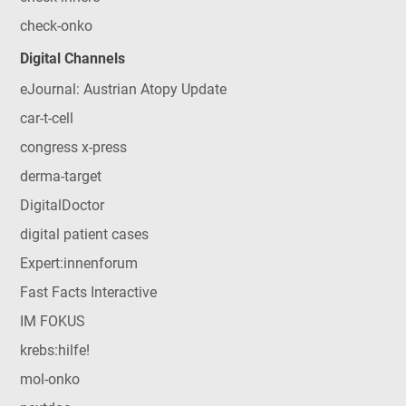
check-onko
Digital Channels
eJournal: Austrian Atopy Update
car-t-cell
congress x-press
derma-target
DigitalDoctor
digital patient cases
Expert:innenforum
Fast Facts Interactive
IM FOKUS
krebs:hilfe!
mol-onko