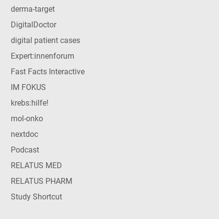
derma-target
DigitalDoctor
digital patient cases
Expert:innenforum
Fast Facts Interactive
IM FOKUS
krebs:hilfe!
mol-onko
nextdoc
Podcast
RELATUS MED
RELATUS PHARM
Study Shortcut