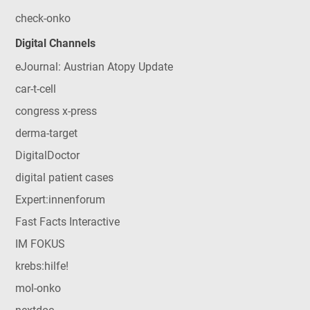
check-onko
Digital Channels
eJournal: Austrian Atopy Update
car-t-cell
congress x-press
derma-target
DigitalDoctor
digital patient cases
Expert:innenforum
Fast Facts Interactive
IM FOKUS
krebs:hilfe!
mol-onko