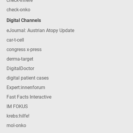
check-innere
check-onko
Digital Channels
eJournal: Austrian Atopy Update
car-t-cell
congress x-press
derma-target
DigitalDoctor
digital patient cases
Expert:innenforum
Fast Facts Interactive
IM FOKUS
krebs:hilfe!
mol-onko