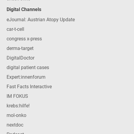
Digital Channels
eJournal: Austrian Atopy Update
car-t-cell
congress x-press
derma-target
DigitalDoctor
digital patient cases
Expert:innenforum
Fast Facts Interactive
IM FOKUS
krebs:hilfe!
mol-onko
nextdoc