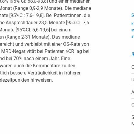
3,8% [95% CI: 68,0-93,8] und einer medianen
Monat (Range 0,9-2,9 Monate). Die mediane
e [95%CI: 7,6-19,8]. Bei Patient:innen, die
S
ane Ansprechdauer 23,5 Monate [95%CI: 7,6-
K
onate [95%CI: 5,6-19,6] bei einem
i
en (Range 2-31 Monate). Das mediane
a
rreicht und verbleibt mit einer OS-Rate von
e MRD-Negativität bei Patienten ≥CR lag bei
Ä
d bei 70% nach einem Jahr. Eine
 waren auch die Kommentare zu den
C
lich bessere Verträglichkeit in früheren
U
piezeitpunkten hinweisen.
A
C
5
M