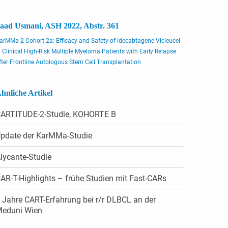
aad Usmani, ASH 2022, Abstr. 361
arMMa-2 Cohort 2a: Efficacy and Safety of Idecabtagene Vicleucel
n Clinical High-Risk Multiple Myeloma Patients with Early Relapse
fter Frontline Autologous Stem Cell Transplantation
hnliche Artikel
ARTITUDE-2-Studie, KOHORTE B
pdate der KarMMa-Studie
lycante-Studie
AR-T-Highlights – frühe Studien mit Fast-CARs
 Jahre CART-Erfahrung bei r/r DLBCL an der
eduni Wien