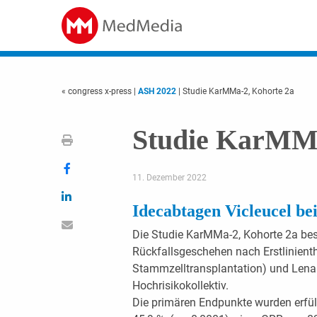
« congress x-press
|
ASH 2022
| Studie KarMMa-2, Kohorte 2a
Studie KarMMa
11. Dezember 2022
Idecabtagen Vicleucel b
Die Studie KarMMa-2, Kohorte 2a bes
Rückfallsgeschehen nach Erstlinient
Stammzelltransplantation) und Lena
Hochrisikokollektiv.
Die primären Endpunkte wurden erfül