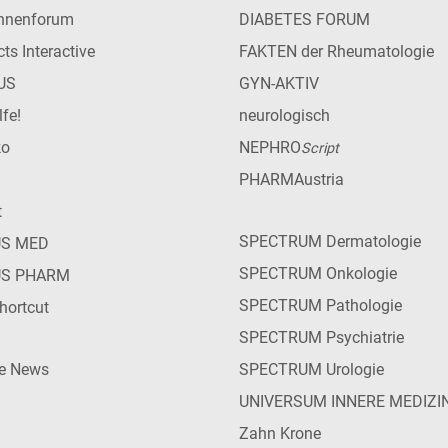
innenforum
DIABETES FORUM
ts Interactive
FAKTEN der Rheumatologie
US
GYN-AKTIV
lfe!
neurologisch
ko
NEPHRO
Script
PHARMAustria
t
SPECTRUM Dermatologie
US MED
SPECTRUM Onkologie
US PHARM
SPECTRUM Pathologie
hortcut
SPECTRUM Psychiatrie
ie News
SPECTRUM Urologie
UNIVERSUM INNERE MEDIZI
Zahn Krone