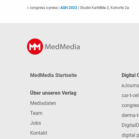
« congress x-press
|
ASH 2022
| Studie KarMMa-2, Kohorte 2a
MedMedia Startseite
Digital
eJourna
Über unseren Verlag
car-t-cel
Mediadaten
congres
Team
derma-t
Jobs
Digital
Kontakt
digital 