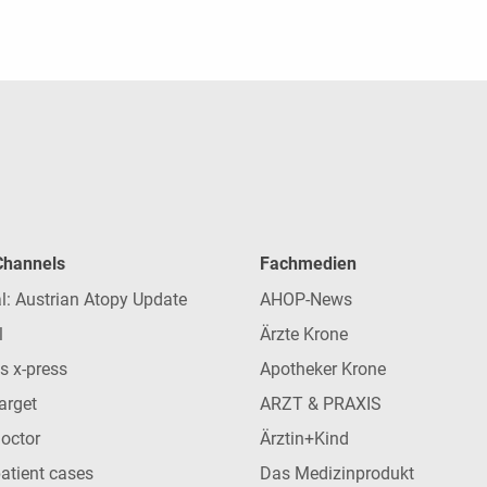
 Channels
Fachmedien
l: Austrian Atopy Update
AHOP-News
l
Ärzte Krone
s x-press
Apotheker Krone
arget
ARZT & PRAXIS
Doctor
Ärztin+Kind
patient cases
Das Medizinprodukt