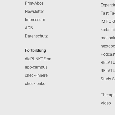
Print-Abos
Expert:
Newsletter
Fast Fac
Impressum
IM FOK
AGB
krebs:hi
Datenschutz
mol-on
nextdoc
Fortbildung
Podcas
diePUNKTE:on
RELAT
apo-campus
RELAT
check-innere
Study S
check-onko
Therap
Video