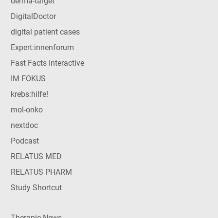
derma-target
DigitalDoctor
digital patient cases
Expert:innenforum
Fast Facts Interactive
IM FOKUS
krebs:hilfe!
mol-onko
nextdoc
Podcast
RELATUS MED
RELATUS PHARM
Study Shortcut
Therapie News