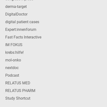
derma-target
DigitalDoctor
digital patient cases
Expert:innenforum
Fast Facts Interactive
IM FOKUS
krebs:hilfe!
mol-onko
nextdoc
Podcast
RELATUS MED
RELATUS PHARM
Study Shortcut