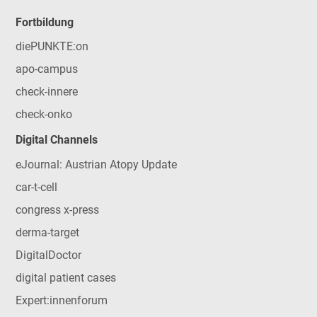
Fortbildung
diePUNKTE:on
apo-campus
check-innere
check-onko
Digital Channels
eJournal: Austrian Atopy Update
car-t-cell
congress x-press
derma-target
DigitalDoctor
digital patient cases
Expert:innenforum