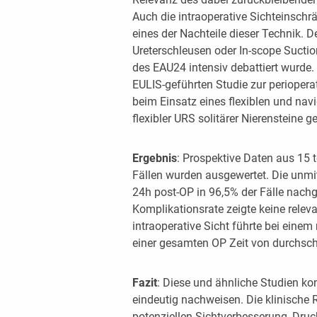
Auch die intraoperative Sichteinsch
eines der Nachteile dieser Technik.
Ureterschleusen oder In-scope Suctio
des EAU24 intensiv debattiert wurde.
EULIS-geführten Studie zur periopera
beim Einsatz eines flexiblen und na
flexibler URS solitärer Nierensteine ge
Ergebnis
: Prospektive Daten aus 15
Fällen wurden ausgewertet. Die unmitt
24h post-OP in 96,5% der Fälle nachg
Komplikationsrate zeigte keine rele
intraoperative Sicht führte bei ei
einer gesamten OP Zeit von durchschn
Fazit
: Diese und ähnliche Studien ko
eindeutig nachweisen. Die klinische 
potenziellen Sichtverbesserung, Dru