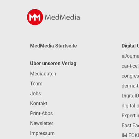
MedMedia Startseite
Digital
eJourna
Über unseren Verlag
car-t-cel
Mediadaten
congres
Team
derma-t
Jobs
Digital
Kontakt
digital 
Print-Abos
Expert:
Newsletter
Fast Fac
Impressum
IM FOK