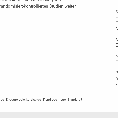
andomisiert-kontrollierten Studien weiter
I
S
C
M
M
E
N
T
P
h
z
der Endourologie: kurzlebiger Trend oder neuer Standard?