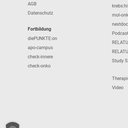
AGB
krebs:hi
Datenschutz
mol-on
nextdoc
Fortbildung
Podcas
diePUNKTE:on
RELAT
apo-campus
RELAT
check-innere
Study S
check-onko
Therap
Video