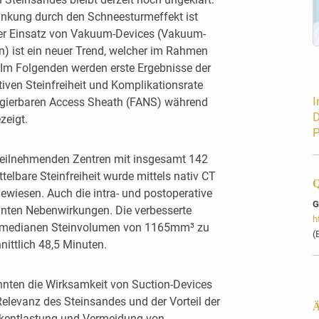
ränkung durch den Schneesturmeffekt ist
 Der Einsatz von Vakuum-Devices (Vakuum-
n) ist ein neuer Trend, welcher im Rahmen
 Im Folgenden werden erste Ergebnisse der
tiven Steinfreiheit und Komplikationsrate
I
vigierbaren Access Sheath (FANS) während
D
zeigt.
P
 teilnehmenden Zentren mit insgesamt 142
elbare Steinfreiheit wurde mittels nativ CT
Q
ewiesen. Auch die intra- und postoperative
G
vanten Nebenwirkungen. Die verbesserte
h
nem medianen Steinvolumen von 1165mm³ zu
(
ittlich 48,5 Minuten.
nnten die Wirksamkeit von Suction-Devices
Relevanz des Steinsandes und der Vorteil der
Ä
ckentlastung und Vermeidung von