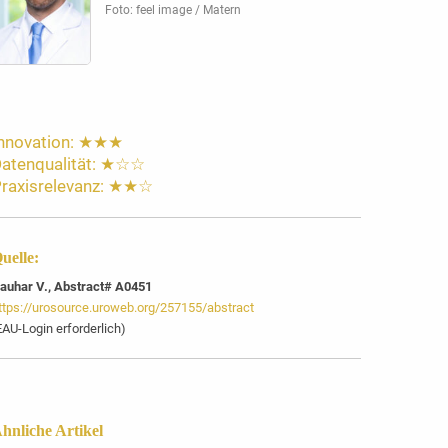
Foto: feel image / Matern
nnovation: ★★★
atenqualität: ★☆☆
raxisrelevanz: ★★☆
uelle:
auhar V., Abstract# A0451
ttps://urosource.uroweb.org/257155/abstract
EAU-Login erforderlich)
hnliche Artikel