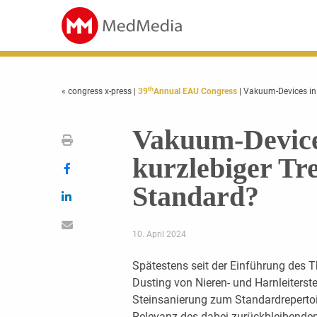
th
« congress x-press
|
39
Annual EAU Congress
| Vakuum-Devices in 
Vakuum-Devices
kurzlebiger Tr
Standard?
10. April 2024
Spätestens seit der Einführung des T
Dusting von Nieren- und Harnleiters
Steinsanierung zum Standardrepertoir
Relevanz des dabei zurückbleibenden 