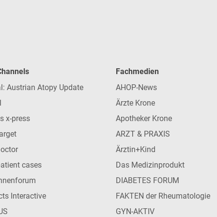
 Channels
Fachmedien
l: Austrian Atopy Update
AHOP-News
l
Ärzte Krone
s x-press
Apotheker Krone
arget
ARZT & PRAXIS
Doctor
Ärztin+Kind
patient cases
Das Medizinprodukt
innenforum
DIABETES FORUM
ts Interactive
FAKTEN der Rheumatologie
US
GYN-AKTIV