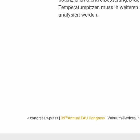
Temperaturspitzen muss in weiteren r
analysiert werden.
th
« congress x-press
|
39
Annual EAU Congress
| Vakuum-Devices in 