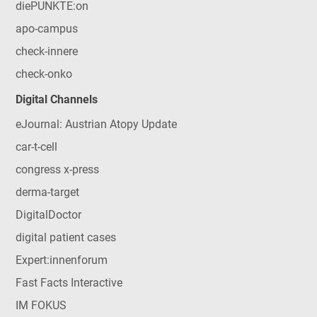
diePUNKTE:on
apo-campus
check-innere
check-onko
Digital Channels
eJournal: Austrian Atopy Update
car-t-cell
congress x-press
derma-target
DigitalDoctor
digital patient cases
Expert:innenforum
Fast Facts Interactive
IM FOKUS