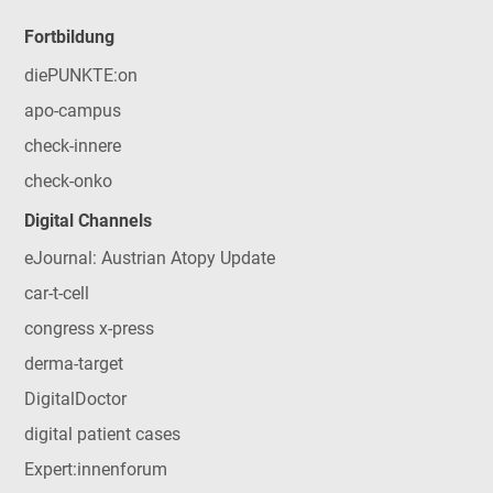
Fortbildung
diePUNKTE:on
apo-campus
check-innere
check-onko
Digital Channels
eJournal: Austrian Atopy Update
car-t-cell
congress x-press
derma-target
DigitalDoctor
digital patient cases
Expert:innenforum