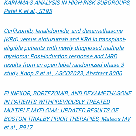
KARMMA-3 ANALYSIS IN HIGH-RISK SUBGROUPS,
Patel K et al., S195
Carfilzomib, lenalidomide, and dexamethasone
(KRd) versus elotuzumab and KRd in transplant-
eligible patients with newly diagnosed multiple
myeloma: Post-induction response and MRD
results from an open-label randomized phase 3
study, Knop S et al., ASCO2023, Abstract 8000
ELINEXOR, BORTEZOMIB, AND DEXAMETHASONE
IN PATIENTS WITHPREVIOUSLY TREATED
MULTIPLE MYELOMA: UPDATED RESULTS OF
BOSTON TRIALBY PRIOR THERAPIES, Mateos MV
et al., P917