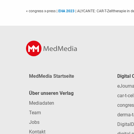
« congress x-press
|
EHA 2023
| ALYCANTE: CAR-T-Zelltherapie in de
MedMedia Startseite
Digital
eJourna
Über unseren Verlag
car-t-cel
Mediadaten
congres
Team
derma-t
Jobs
Digital
Kontakt
digital 