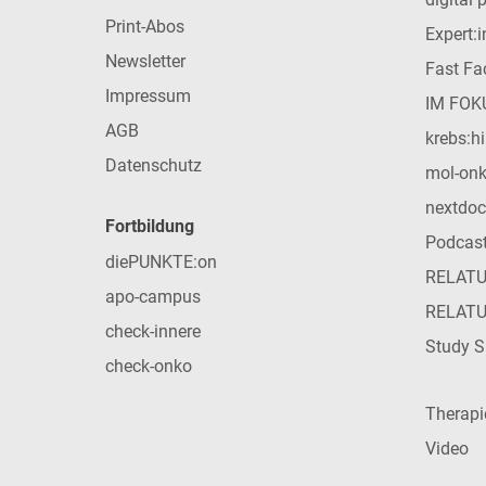
Print-Abos
Expert:
Newsletter
Fast Fac
Impressum
IM FOK
AGB
krebs:hi
Datenschutz
mol-on
nextdoc
Fortbildung
Podcas
diePUNKTE:on
RELAT
apo-campus
RELAT
check-innere
Study S
check-onko
Therap
Video