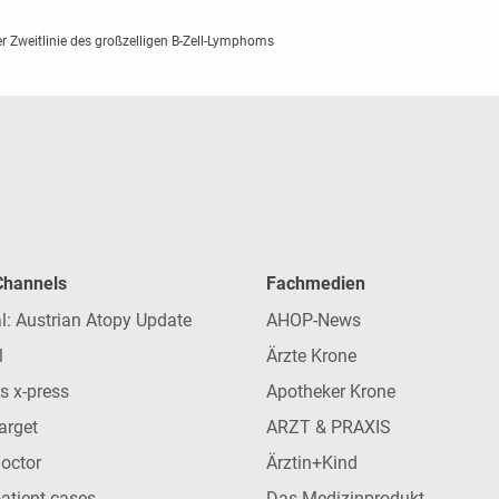
r Zweitlinie des großzelligen B-Zell-Lymphoms
 Channels
Fachmedien
l: Austrian Atopy Update
AHOP-News
l
Ärzte Krone
s x-press
Apotheker Krone
arget
ARZT & PRAXIS
Doctor
Ärztin+Kind
patient cases
Das Medizinprodukt