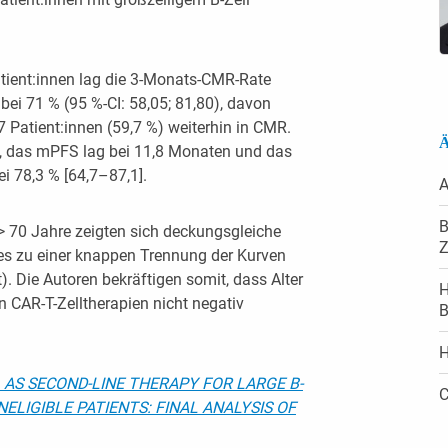
atient:innen lag die 3-Monats-CMR-Rate
ei 71 % (95 %-CI: 58,05; 81,80), davon
7 Patient:innen (59,7 %) weiterhin in CMR.
Ä
t, das mPFS lag bei 11,8 Monaten und das
 78,3 % [64,7–87,1].
A
B
> 70 Jahre zeigten sich deckungsgleiche
Z
es zu einer knappen Trennung der Kurven
t). Die Autoren bekräftigen somit, dass Alter
H
n CAR-T-Zelltherapien nicht negativ
B
H
 AS SECOND-LINE THERAPY FOR LARGE B-
C
ELIGIBLE PATIENTS: FINAL ANALYSIS OF