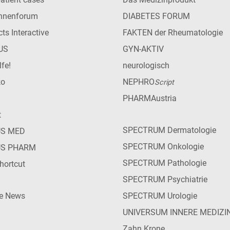
innenforum
DIABETES FORUM
ts Interactive
FAKTEN der Rheumatologie
US
GYN-AKTIV
lfe!
neurologisch
ko
NEPHRO
Script
PHARMAustria
t
SPECTRUM Dermatologie
US MED
SPECTRUM Onkologie
US PHARM
SPECTRUM Pathologie
hortcut
SPECTRUM Psychiatrie
ie News
SPECTRUM Urologie
UNIVERSUM INNERE MEDIZI
Zahn Krone