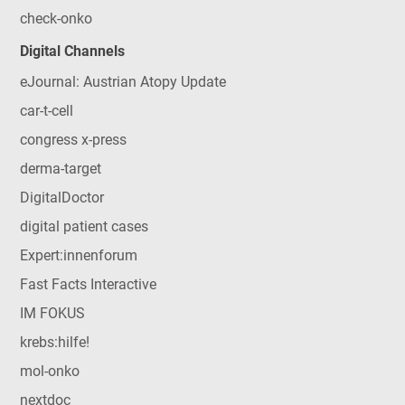
check-onko
Digital Channels
eJournal: Austrian Atopy Update
car-t-cell
congress x-press
derma-target
DigitalDoctor
digital patient cases
Expert:innenforum
Fast Facts Interactive
IM FOKUS
krebs:hilfe!
mol-onko
nextdoc