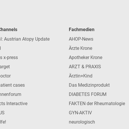
 Channels
Fachmedien
l: Austrian Atopy Update
AHOP-News
l
Ärzte Krone
s x-press
Apotheker Krone
arget
ARZT & PRAXIS
Doctor
Ärztin+Kind
patient cases
Das Medizinprodukt
innenforum
DIABETES FORUM
ts Interactive
FAKTEN der Rheumatologie
US
GYN-AKTIV
lfe!
neurologisch