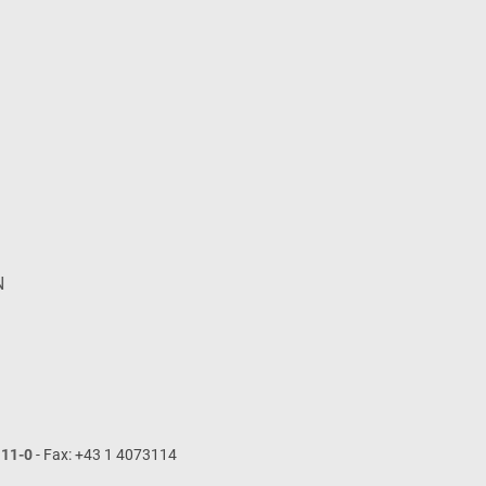
N
111-0
- Fax: +43 1 4073114