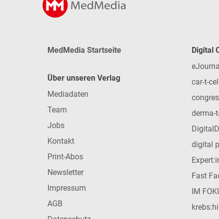
MedMedia Startseite
Digital
eJourna
Über unseren Verlag
car-t-cel
Mediadaten
congres
Team
derma-t
Jobs
Digital
Kontakt
digital 
Print-Abos
Expert:
Newsletter
Fast Fac
Impressum
IM FOK
AGB
krebs:hi