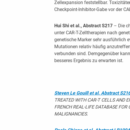
Zellexpansion feststellbar. Toxizität
Checkpoint-Inhibitor-Gabe vor der CAR
Hui Shi et al., Abstract S217
– Die c
unter CAR-T-Zelltherapien nach gen
genetische Marker sehr ausführlich ev
Mutationen relativ häufig anzutreffe
verbunden sind. Demgegenüber kann m
besseres Ergebnis zu erwarten ist.
Steven Le Gouill et al. Abstract S21
TREATED WITH CAR-T CELLS AND EN
FRENCH REAL-LIFE DATABASE FOR 
MALIGNANCIES.