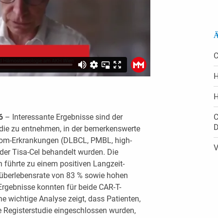
Ä
C
H
H
16
– Interessante Ergebnisse sind der
C
D
die zu entnehmen, in der bemerkenswerte
hom-Erkrankungen (DLBCL, PMBL, high-
V
der Tisa-Cel behandelt wurden. Die
n führte zu einem positiven Langzeit-
überlebensrate von 83 % sowie hohen
Ergebnisse konnten für beide CAR-T-
e wichtige Analyse zeigt, dass Patienten,
ie Registerstudie eingeschlossen wurden,