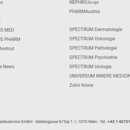
ko
NEPHRO
Script
PHARMAustria
t
SPECTRUM Dermatologie
US MED
SPECTRUM Onkologie
US PHARM
SPECTRUM Pathologie
hortcut
SPECTRUM Psychiatrie
ie News
SPECTRUM Urologie
UNIVERSUM INNERE MEDIZI
Zahn Krone
iaservice GmbH - Seidengasse 9/Top 1.1, 1070 Wien - Tel.:
+43 1 4073