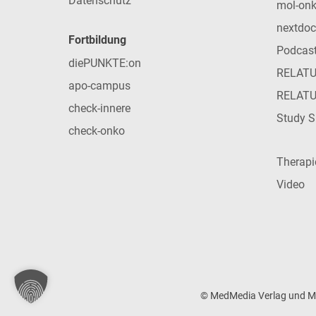
Datenschutz
mol-on
nextdoc
Fortbildung
Podcas
diePUNKTE:on
RELAT
apo-campus
RELAT
check-innere
Study S
check-onko
Therap
Video
© MedMedia Verlag und Med