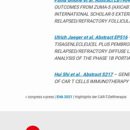
Paola Ghione et al. Abstract LB1904
OUTCOMES FROM ZUMA-5 (AXICABT
INTERNATIONAL SCHOLAR-5 EXTER
RELAPSED/REFRACTORY FOLLICULA
Ulrich Jaeger et al. Abstract EP516
–
TISAGENLECLEUCEL PLUS PEMBROL
RELAPSED/REFRACTORY DIFFUSE L
ANALYSIS OF THE PHASE 1B PORTI
Hui Shi et al., Abstract S217
– GENE
OF CAR T CELLS IMMUNOTHERAPY 
« congress x-press
|
EHA 2021
| Highlights der CAR-T-Zelltherapie