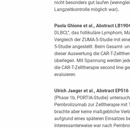
nicht besonders gut laufen (wennglei
Langzeitkontrolle möglich war)
.
Paola Ghione et al., Abstract LB190
DLBCL“, das follikuläre Lymphom, Ma
Vergleich der ZUMA-5-Studie mit ei
5-Studie angestellt. Beim Gesamt- un
dieser Auswertung die CAR-T-Zellthe
überlegen. Mit Spannung werden jeden
die CAR-T-Zelltherapie second line g
evaluieren.
Ulrich Jaeger et al., Abstract EP516
(Phase 1b, PORTIA-Studie) untersuch
Pembrolizumab zur Zelltherapie mit 
brachte aber keine maßgebliche Ver
aufgrund eines späteren Einsatzes be
Interessanterweise war nach Pembrol