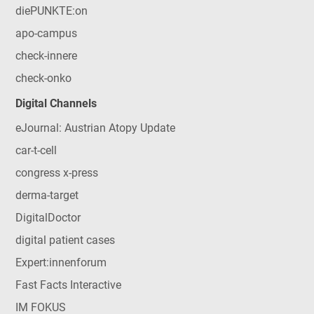
diePUNKTE:on
apo-campus
check-innere
check-onko
Digital Channels
eJournal: Austrian Atopy Update
car-t-cell
congress x-press
derma-target
DigitalDoctor
digital patient cases
Expert:innenforum
Fast Facts Interactive
IM FOKUS