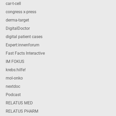
car-t-cell
congress x-press
derma-target
DigitalDoctor
digital patient cases
Expert:innenforum
Fast Facts Interactive
IM FOKUS
krebs:hilfe!
mol-onko
nextdoc
Podcast
RELATUS MED
RELATUS PHARM