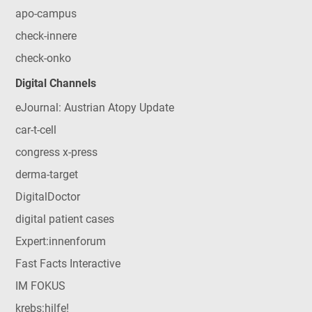
apo-campus
check-innere
check-onko
Digital Channels
eJournal: Austrian Atopy Update
car-t-cell
congress x-press
derma-target
DigitalDoctor
digital patient cases
Expert:innenforum
Fast Facts Interactive
IM FOKUS
krebs:hilfe!