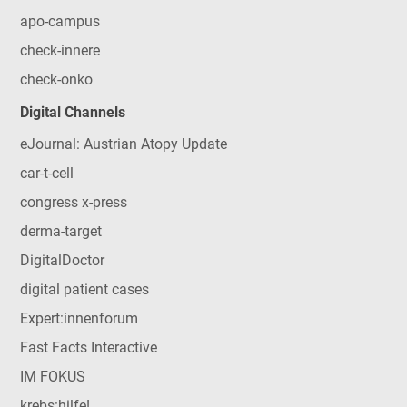
apo-campus
check-innere
check-onko
Digital Channels
eJournal: Austrian Atopy Update
car-t-cell
congress x-press
derma-target
DigitalDoctor
digital patient cases
Expert:innenforum
Fast Facts Interactive
IM FOKUS
krebs:hilfe!