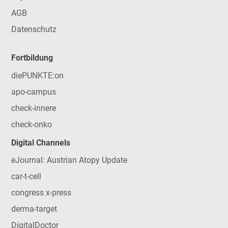
AGB
Datenschutz
Fortbildung
diePUNKTE:on
apo-campus
check-innere
check-onko
Digital Channels
eJournal: Austrian Atopy Update
car-t-cell
congress x-press
derma-target
DigitalDoctor