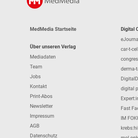
MedMedia Startseite
Digital
eJourna
Über unseren Verlag
car-t-cel
Mediadaten
congres
Team
derma-t
Jobs
Digital
Kontakt
digital 
Print-Abos
Expert:
Newsletter
Fast Fac
Impressum
IM FOK
AGB
krebs:hi
Datenschutz
mol-on