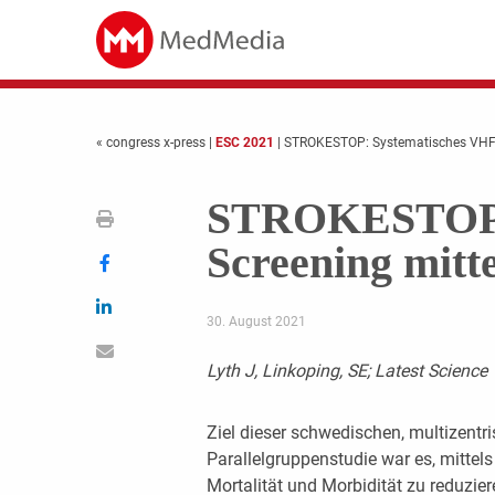
« congress x-press
|
ESC 2021
| STROKESTOP: Systematisches VHF-S
STROKESTOP: 
Screening mitt
30. August 2021
Lyth J, Linkoping, SE; Latest Science
Ziel dieser schwedischen, multizentr
Parallelgruppenstudie war es, mittel
Mortalität und Morbidität zu reduziere