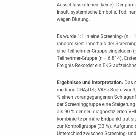
Ausschlusskriterien: keine). Der pri
Insult, systemische Embolie, Tod, hä
wegen Blutung.
Es wurde 1:1 in eine Screening- (n = 
randomisiert. Innerhalb der Screeni
eine Teilnehmer-Gruppe eingeladen (n
Teilnehmer-Gruppe (n = 6.814). Erste
Ereignis-Rekorder ein EKG aufzeichn
Ergebnisse und Interpretation:
Das d
mediane CHA
DS
-VASc-Score war 3
2
2
% einen vorangegangenen Schlaganfal
der Screeninggruppe eine Steigerung
als 90 % der neu diagnostizierten VHF
kombinierte primäre Endpunkt trat sig
zur Kontrollgruppe (33 %). Aufgrun
Unterschied zwischen Screening- und