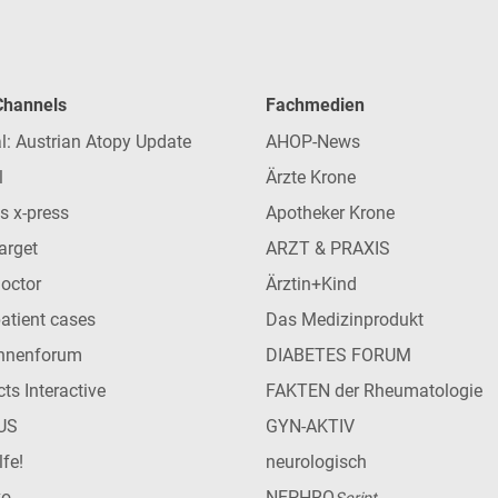
 Channels
Fachmedien
l: Austrian Atopy Update
AHOP-News
l
Ärzte Krone
s x-press
Apotheker Krone
arget
ARZT & PRAXIS
Doctor
Ärztin+Kind
patient cases
Das Medizinprodukt
innenforum
DIABETES FORUM
ts Interactive
FAKTEN der Rheumatologie
US
GYN-AKTIV
lfe!
neurologisch
ko
NEPHRO