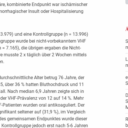
märe, kombinierte Endpunkt war ischämischer
morrhagischer Insult oder Hospitalisierung
Ä
13.979) und eine Kontrollgruppe (n = 13.996)
nggruppe wurde bei nicht-vorbekanntem VHF
S
m
 = 7.165), die übrigen ergaben die Nicht-
re musste 2 x täglich über 2 Wochen mittels
L
en.
m
e
urchschnittliche Alter betrug 76 Jahre, der
S
,5, über 36 % hatten Bluthochdruck und 11
l. Nach median 6,9 Jahren zeigte sich in
D
 der VHF-Prävalenz von 12 auf 14 %. Mehr
S
-Patienten wurden oral antikoaguliert. Der
M
nifikant seltener auf (31,9 %), im Vergleich
d des gemeinsamen Endpunktes wurde dieser
R
b
 Kontrollgruppe jedoch erst nach 5-6 Jahren