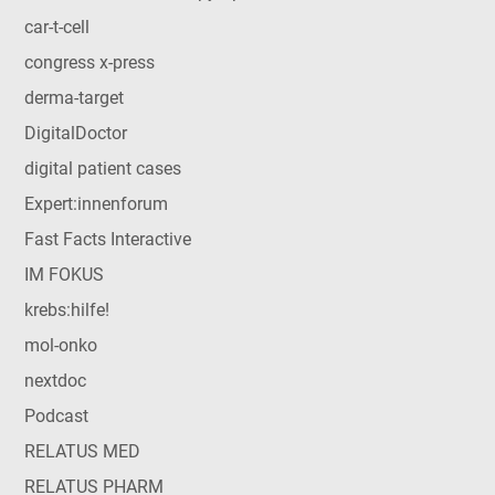
car-t-cell
congress x-press
derma-target
DigitalDoctor
digital patient cases
Expert:innenforum
Fast Facts Interactive
IM FOKUS
krebs:hilfe!
mol-onko
nextdoc
Podcast
RELATUS MED
RELATUS PHARM