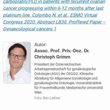
carboplatin/PLD in patients with recurrent ovarian
cancer progressing within 6-12 months after last
platinum line. Colombo N. et al., ESMO Virtual
Congress 2020, Abstract LB30, Proffered Paper –
Gynaecological cancers 1
Autor:
Assoc. Prof. Priv.-Doz. Dr.
Christoph Grimm
Präsident der Österreichischen
Arbeitsgemeinschaft für gynäkologische
Onkologie (AGO) der OEGGG; Klinische
Abteilung für Allgemeine Gynäkologie und
gynäkologische Onkologie, Universitätsklinik
für Frauenheilkunde, Medizinische Universität
Wien
Foto: Ben Leitner