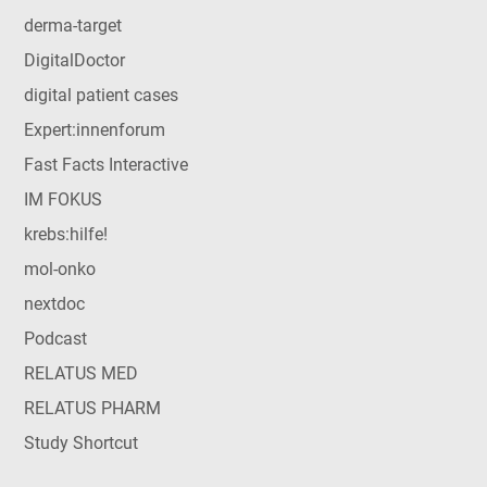
derma-target
DigitalDoctor
digital patient cases
Expert:innenforum
Fast Facts Interactive
IM FOKUS
krebs:hilfe!
mol-onko
nextdoc
Podcast
RELATUS MED
RELATUS PHARM
Study Shortcut