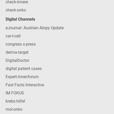
check-innere
check-onko
Digital Channels
eJournal: Austrian Atopy Update
car-t-cell
congress x-press
derma-target
DigitalDoctor
digital patient cases
Expert:innenforum
Fast Facts Interactive
IM FOKUS
krebs:hilfe!
mol-onko