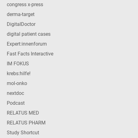
congress x-press
derma-target
DigitalDoctor
digital patient cases
Expert:innenforum
Fast Facts Interactive
IM FOKUS
krebs:hilfe!
mol-onko
nextdoc
Podcast
RELATUS MED
RELATUS PHARM
Study Shortcut