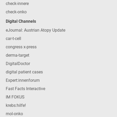
check-innere
check-onko
Digital Channels
eJournal: Austrian Atopy Update
car-t-cell
congress x-press
derma-target
DigitalDoctor
digital patient cases
Expert:innenforum
Fast Facts Interactive
IM FOKUS
krebs:hilfe!
mol-onko