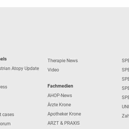
nels
Therapie News
SP
strian Atopy Update
Video
SP
SP
Fachmedien
ress
SPE
AHOP-News
SP
Ärzte Krone
UN
Apotheker Krone
nt cases
Zah
ARZT & PRAXIS
forum