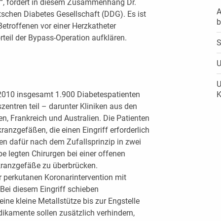
n“, fordert in diesem Zusammenhang Dr.
A
schen Diabetes Gesellschaft (DDG). Es ist
b
 Betroffenen vor einer Herzkatheter
teil der Bypass-Operation aufklären.
S
U
U
2010 insgesamt 1.900 Diabetespatienten
K
entren teil – darunter Kliniken aus den
en, Frankreich und Australien. Die Patienten
ranzgefäßen, die einen Eingriff erforderlich
ten dafür nach dem Zufallsprinzip in zwei
e legten Chirurgen bei einer offenen
kranzgefäße zu überbrücken.
r perkutanen Koronarintervention mit
Bei diesem Eingriff schieben
eine kleine Metallstütze bis zur Engstelle
ikamente sollen zusätzlich verhindern,