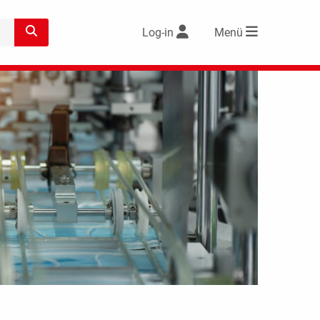
Log-in
Menü