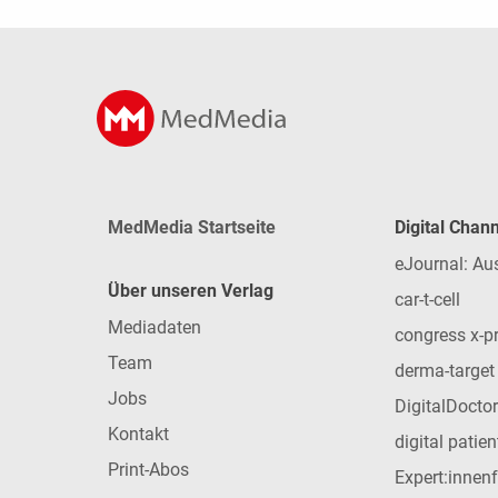
MedMedia Startseite
Digital Chan
eJournal: Au
Über unseren Verlag
car-t-cell
Mediadaten
congress x-p
Team
derma-target
Jobs
DigitalDoctor
Kontakt
digital patie
Print-Abos
Expert:innen