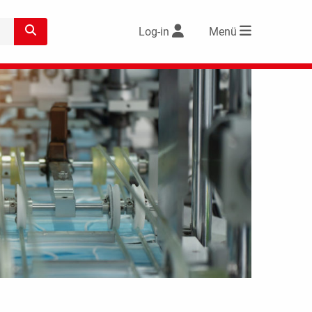
Log-in
Menü