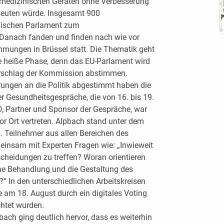
 medizinischen Geräten ohne Verbesserung
edeuten würde. Insgesamt 900
äischen Parlament zum
 Danach fanden und finden nach wie vor
mungen in Brüssel statt. Die Thematik geht
re heiße Phase, denn das EU-Parlament wird
rschlag der Kommission abstimmen.
rungen an die Politik abgestimmt haben die
r Gesundheitsgespräche, die von 16. bis 19.
 Partner und Sponsor der Gespräche, war
r Ort vertreten. Alpbach stand unter dem
. Teilnehmer aus allen Bereichen des
einsam mit Experten Fragen wie: „Inwieweit
tscheidungen zu treffen? Woran orientieren
che Behandlung und die Gestaltung des
“ In den unterschiedlichen Arbeitskreisen
e am 18. August durch ein digitales Voting
htet wurden.
ach ging deutlich hervor, dass es weiterhin