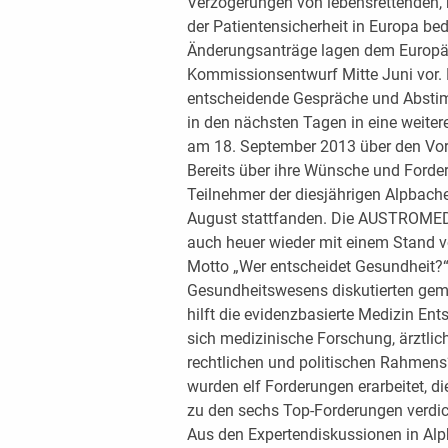
Verzögerungen von lebensrettenden,
der Patientensicherheit in Europa b
Änderungsanträge lagen dem Europ
Kommissionsentwurf Mitte Juni vor.
entscheidende Gespräche und Abstim
in den nächsten Tagen in eine weite
am 18. September 2013 über den Vo
Bereits über ihre Wünsche und Forde
Teilnehmer der diesjährigen Alpbache
August stattfanden. Die AUSTROMED,
auch heuer wieder mit einem Stand vo
Motto „Wer entscheidet Gesundheit?“
Gesundheitswesens diskutierten gem
hilft die evidenzbasierte Medizin En
sich medizinische Forschung, ärztli
rechtlichen und politischen Rahmens?
wurden elf Forderungen erarbeitet, di
zu den sechs Top-Forderungen verdic
Aus den Expertendiskussionen in Alpb