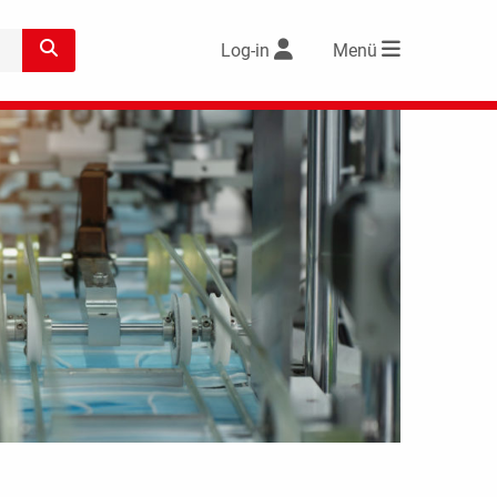
Log-in
Menü