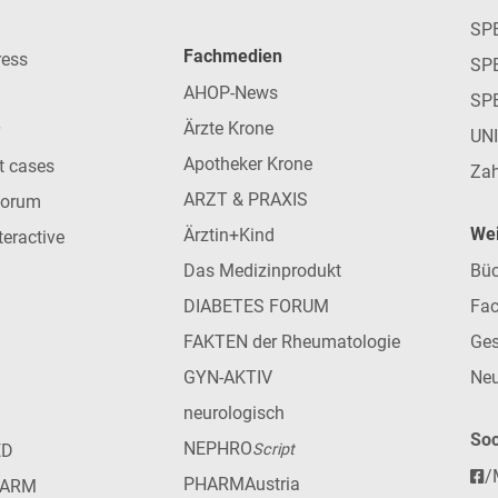
SP
Fachmedien
ress
SPE
AHOP-News
SP
Ärzte Krone
UN
Apotheker Krone
nt cases
Zah
ARZT & PRAXIS
forum
Wei
Ärztin+Kind
teractive
Das Medizinprodukt
Büc
DIABETES FORUM
Fac
FAKTEN der Rheumatologie
Ges
GYN-AKTIV
Neu
neurologisch
Soc
NEPHRO
ED
Script
/
PHARMAustria
HARM