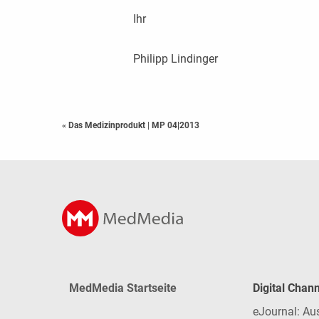
Ihr
Philipp Lindinger
« Das Medizinprodukt
|
MP 04|2013
MedMedia Startseite
Digital Chan
eJournal: Au