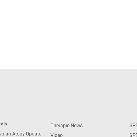
nels
Therapie News
SP
strian Atopy Update
Video
SP