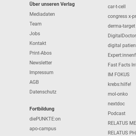
Über unseren Verlag
car-t-cell
Mediadaten
congress x-p
Team
derma-target
Jobs
DigitalDoctor
Kontakt
digital patie
Print-Abos
Expert:innen
Newsletter
Fast Facts In
Impressum
IM FOKUS
AGB
krebs:hilfe!
Datenschutz
mol-onko
nextdoc
Fortbildung
Podcast
diePUNKTE:on
RELATUS M
apo-campus
RELATUS P