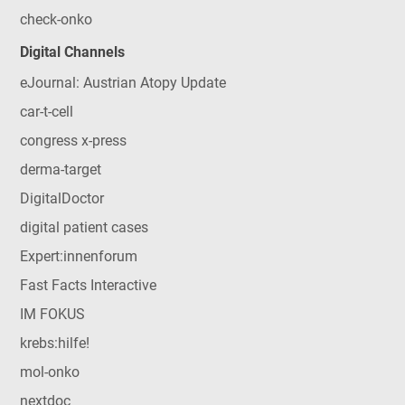
check-onko
Digital Channels
eJournal: Austrian Atopy Update
car-t-cell
congress x-press
derma-target
DigitalDoctor
digital patient cases
Expert:innenforum
Fast Facts Interactive
IM FOKUS
krebs:hilfe!
mol-onko
nextdoc