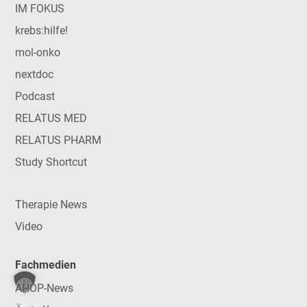
IM FOKUS
krebs:hilfe!
mol-onko
nextdoc
Podcast
RELATUS MED
RELATUS PHARM
Study Shortcut
Therapie News
Video
Fachmedien
AHOP-News