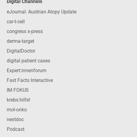
Digital Channels
eJournal: Austrian Atopy Update
car-t-cell
congress x-press
derma-target
DigitalDoctor
digital patient cases
Expert:innenforum
Fast Facts Interactive
IM FOKUS
krebs:hilfe!
mol-onko
nextdoc
Podcast