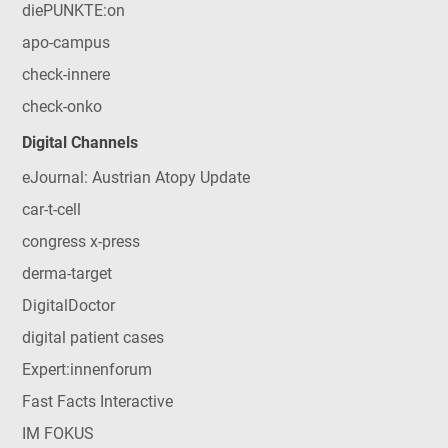
diePUNKTE:on
apo-campus
check-innere
check-onko
Digital Channels
eJournal: Austrian Atopy Update
car-t-cell
congress x-press
derma-target
DigitalDoctor
digital patient cases
Expert:innenforum
Fast Facts Interactive
IM FOKUS