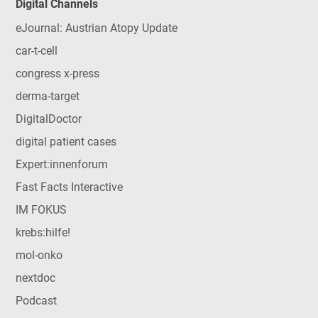
Digital Channels
eJournal: Austrian Atopy Update
car-t-cell
congress x-press
derma-target
DigitalDoctor
digital patient cases
Expert:innenforum
Fast Facts Interactive
IM FOKUS
krebs:hilfe!
mol-onko
nextdoc
Podcast