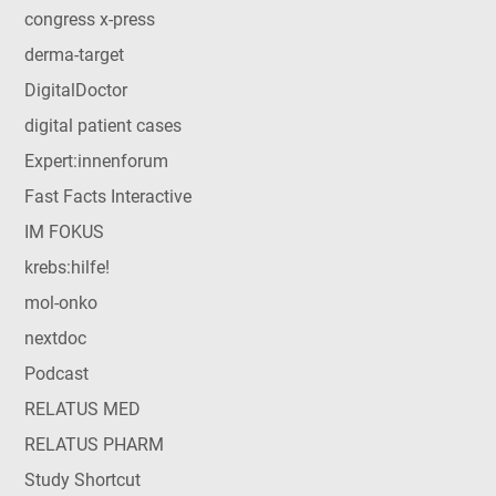
congress x-press
derma-target
DigitalDoctor
digital patient cases
Expert:innenforum
Fast Facts Interactive
IM FOKUS
krebs:hilfe!
mol-onko
nextdoc
Podcast
RELATUS MED
RELATUS PHARM
Study Shortcut