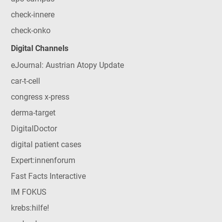
check-innere
check-onko
Digital Channels
eJournal: Austrian Atopy Update
car-t-cell
congress x-press
derma-target
DigitalDoctor
digital patient cases
Expert:innenforum
Fast Facts Interactive
IM FOKUS
krebs:hilfe!