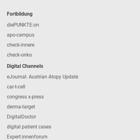
Fortbildung
diePUNKTE:on
apo-campus
check-innere
check-onko
Digital Channels
eJournal: Austrian Atopy Update
car-t-cell
congress x-press
derma-target
DigitalDoctor
digital patient cases
Expert:innenforum