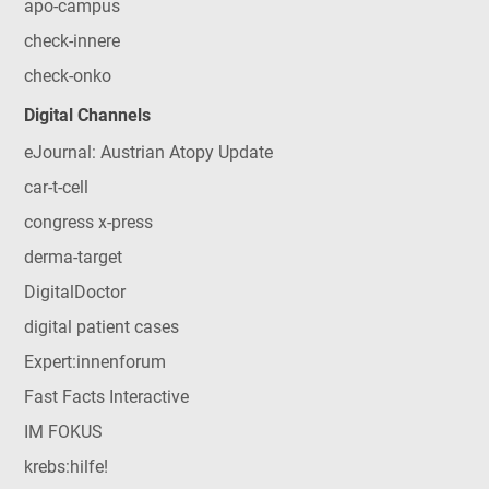
apo-campus
check-innere
check-onko
Digital Channels
eJournal: Austrian Atopy Update
car-t-cell
congress x-press
derma-target
DigitalDoctor
digital patient cases
Expert:innenforum
Fast Facts Interactive
IM FOKUS
krebs:hilfe!