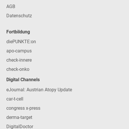
AGB
Datenschutz
Fortbildung
diePUNKTE:on
apo-campus
check-innere
check-onko
Digital Channels
eJournal: Austrian Atopy Update
car-t-cell
congress x-press
derma-target
DigitalDoctor