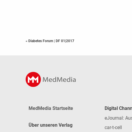
« Diabetes Forum
|
DF 01|2017
MedMedia Startseite
Digital Chan
eJournal: Au
Über unseren Verlag
car-t-cell