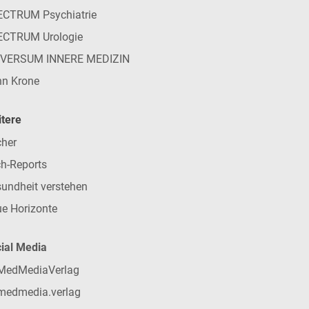
CTRUM Psychiatrie
ECTRUM Urologie
IVERSUM INNERE MEDIZIN
n Krone
tere
her
h-Reports
undheit verstehen
e Horizonte
ial Media
MedMediaVerlag
medmedia.verlag