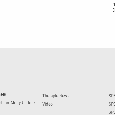
R
D
nels
Therapie News
SP
strian Atopy Update
Video
SP
SP