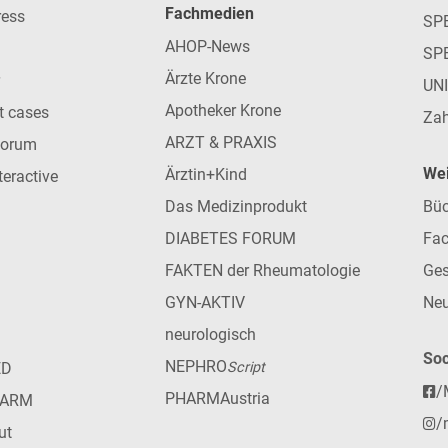
Fachmedien
ress
SPE
AHOP-News
SP
Ärzte Krone
UN
Apotheker Krone
nt cases
Zah
ARZT & PRAXIS
forum
Wei
Ärztin+Kind
teractive
Das Medizinprodukt
Büc
DIABETES FORUM
Fac
FAKTEN der Rheumatologie
Ges
GYN-AKTIV
Neu
neurologisch
Soc
NEPHRO
ED
Script
/
PHARMAustria
HARM
/
ut