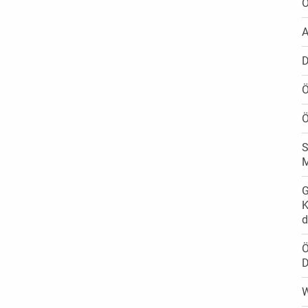
Ö
A
D
Ö
Ö
S
M
G
K
d
Ö
D
W