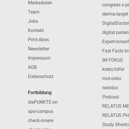
Mediadaten
congress x-p
Team
derma-target
Jobs
DigitalDoctor
Kontakt
digital patie
Print-Abos
Expert:innen
Newsletter
Fast Facts In
Impressum
IM FOKUS
AGB
krebs:hilfe!
Datenschutz
mol-onko
nextdoc
Fortbildung
Podcast
diePUNKTE:on
RELATUS M
apo-campus
RELATUS P
check-innere
Study Shortc