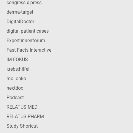
congress x-press
derma-target
DigitalDoctor
digital patient cases
Expert:innenforum
Fast Facts Interactive
IM FOKUS
krebs:hilfe!
mol-onko
nextdoc
Podcast
RELATUS MED
RELATUS PHARM
Study Shortcut