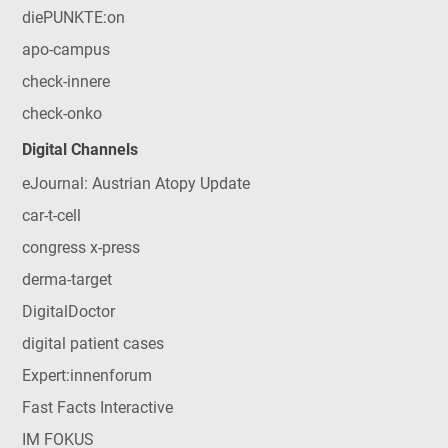
diePUNKTE:on
apo-campus
check-innere
check-onko
Digital Channels
eJournal: Austrian Atopy Update
car-t-cell
congress x-press
derma-target
DigitalDoctor
digital patient cases
Expert:innenforum
Fast Facts Interactive
IM FOKUS