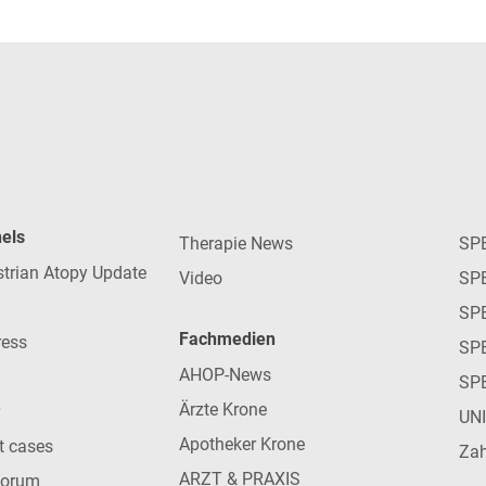
nels
Therapie News
SP
strian Atopy Update
Video
SP
SP
Fachmedien
ress
SPE
AHOP-News
SP
Ärzte Krone
UN
Apotheker Krone
nt cases
Zah
ARZT & PRAXIS
forum