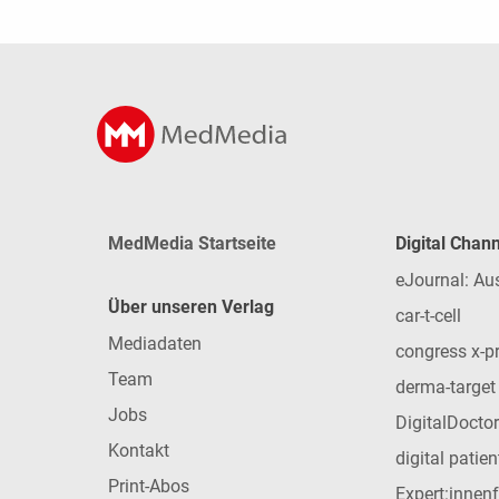
MedMedia Startseite
Digital Chan
eJournal: Au
Über unseren Verlag
car-t-cell
Mediadaten
congress x-p
Team
derma-target
Jobs
DigitalDoctor
Kontakt
digital patie
Print-Abos
Expert:innen