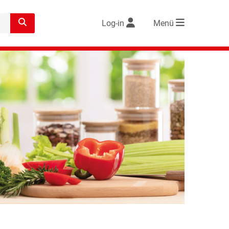
Log-in
Menü