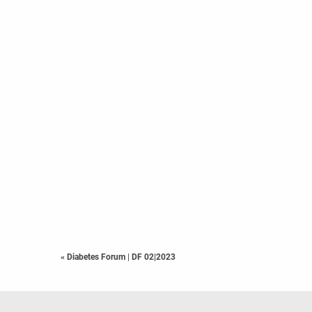
« Diabetes Forum
|
DF 02|2023