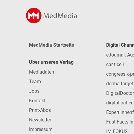
MedMedia Startseite
Digital Chan
eJournal: Au
Über unseren Verlag
car-t-cell
Mediadaten
congress x-p
Team
derma-target
Jobs
DigitalDoctor
Kontakt
digital patie
Print-Abos
Expert:innen
Newsletter
Fast Facts In
Impressum
IM FOKUS