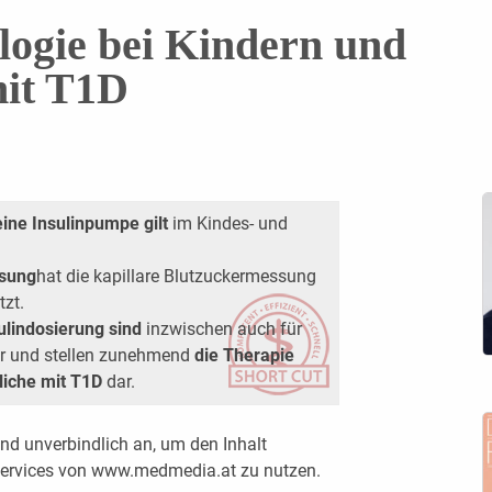
logie bei Kindern und
mit T1D
ine Insulinpumpe gilt
im Kindes- und
ssung
hat die kapillare Blutzuckermessung
tzt.
lindosierung sind
inzwischen auch für
bar und stellen zunehmend
die Therapie
liche mit T1D
dar.
nd unverbindlich an, um den Inhalt
 Services von www.medmedia.at zu nutzen.