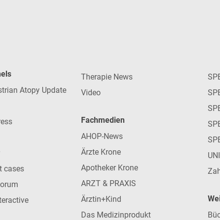
nels
Therapie News
SP
strian Atopy Update
Video
SP
SP
Fachmedien
ress
SPE
AHOP-News
SP
Ärzte Krone
UN
Apotheker Krone
nt cases
Zah
ARZT & PRAXIS
forum
Wei
Ärztin+Kind
teractive
Das Medizinprodukt
Büc