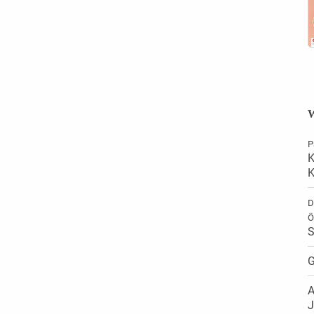
W
P
K
K
D
Ö
S
G
A
J