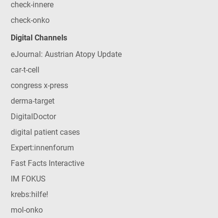
check-innere
check-onko
Digital Channels
eJournal: Austrian Atopy Update
car-t-cell
congress x-press
derma-target
DigitalDoctor
digital patient cases
Expert:innenforum
Fast Facts Interactive
IM FOKUS
krebs:hilfe!
mol-onko