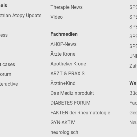
nels
Therapie News
SP
strian Atopy Update
Video
SP
SP
Fachmedien
ress
SPE
AHOP-News
SP
Ärzte Krone
UN
Apotheker Krone
nt cases
Zah
ARZT & PRAXIS
forum
Wei
Ärztin+Kind
teractive
Das Medizinprodukt
Büc
DIABETES FORUM
Fac
FAKTEN der Rheumatologie
Ges
GYN-AKTIV
Neu
neurologisch