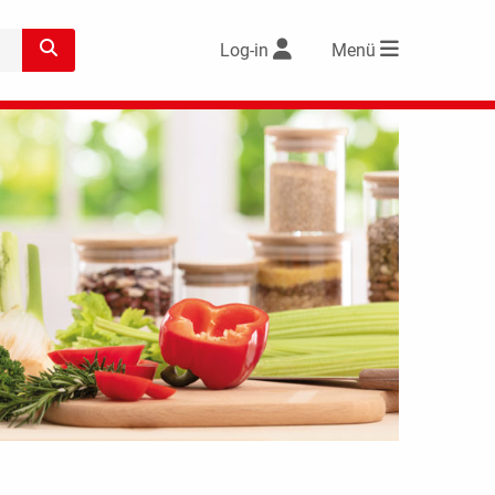
Log-in
Menü