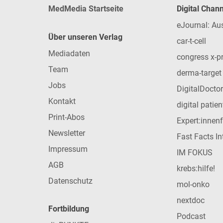
MedMedia Startseite
Digital Chan
eJournal: Au
Über unseren Verlag
car-t-cell
Mediadaten
congress x-p
Team
derma-target
Jobs
DigitalDoctor
Kontakt
digital patie
Print-Abos
Expert:innen
Newsletter
Fast Facts In
Impressum
IM FOKUS
AGB
krebs:hilfe!
Datenschutz
mol-onko
nextdoc
Fortbildung
Podcast