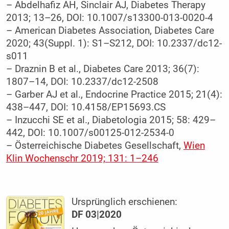
– Abdelhafiz AH, Sinclair AJ, Diabetes Therapy
2013; 13–26, DOI: 10.1007/s13300-013-0020-4
– American Diabetes Association, Diabetes Care
2020; 43(Suppl. 1): S1–S212, DOI: 10.2337/dc12-
s011
– Draznin B et al., Diabetes Care 2013; 36(7):
1807–14, DOI: 10.2337/dc12-2508
– Garber AJ et al., Endocrine Practice 2015; 21(4):
438–447, DOI: 10.4158/EP15693.CS
– Inzucchi SE et al., Diabetologia 2015; 58: 429–
442, DOI: 10.1007/s00125-012-2534-0
– Österreichische Diabetes Gesellschaft,
Wien
Klin Wochenschr 2019; 131: 1–246
Ursprünglich erschienen:
DF 03|2020