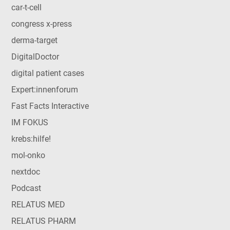
car-t-cell
congress x-press
derma-target
DigitalDoctor
digital patient cases
Expert:innenforum
Fast Facts Interactive
IM FOKUS
krebs:hilfe!
mol-onko
nextdoc
Podcast
RELATUS MED
RELATUS PHARM