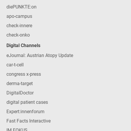
diePUNKTE:on
apo-campus
check-innere
check-onko
Digital Channels
eJournal: Austrian Atopy Update
car-t-cell
congress x-press
derma-target
DigitalDoctor
digital patient cases
Expert:innenforum
Fast Facts Interactive
IM FOKUS